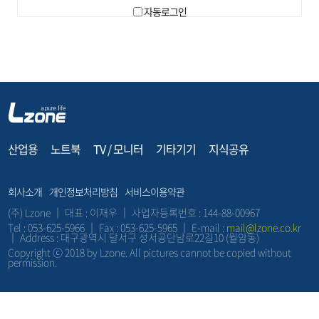
자동로그인
산업용
노트북
TV / 모니터
기타기기
지식공유
회사소개
개인정보처리방침
서비스이용약관
(주) Lzone ｜ 대표 : 이재우 ｜ 사업자등록번호 : 144-88-00967
Tel : 053-625-5966 ｜ Fax : 053-625-5965 ｜ E-mail :
mail@lzone.co.kr
｜ Address : 대구광역시 달서구 성서공단남로22길10 (월암동)
Copyright ⓒ 2018 by Lzone. All pictures cannot be copied without
permission.